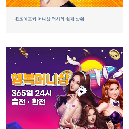
윈조이포커 머니상 역사와 현재 상황