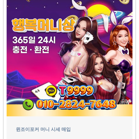
윈조이포커 머니 시세 매입