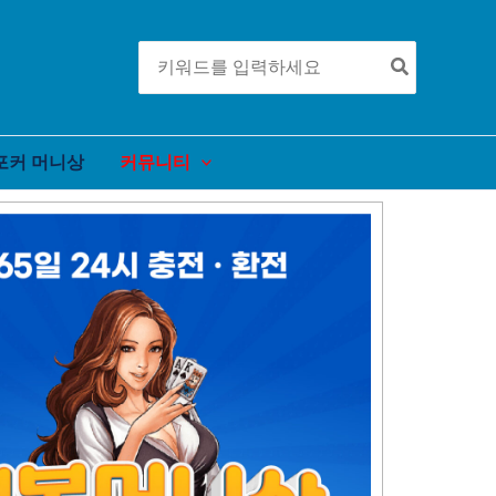
Search
for:
포커 머니상
커뮤니티