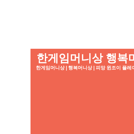
한게임머니상 행복
한게임머니상 | 행복머니상 | 피망 윈조이 플