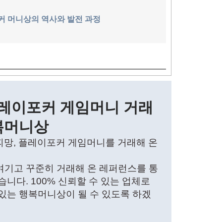
 머니상의 역사와 발전 과정
플레이포커 게임머니 거래
복머니상
 피망, 플레이포커 게임머니를 거래해 온
여기고 꾸준히 거래해 온 레퍼런스를 통
니다. 100% 신뢰할 수 있는 업체로
있는 행복머니상이 될 수 있도록 하겠