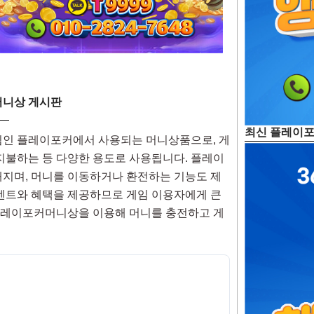
머니상 게시판
최신 플레이포
임인 플레이포커에서 사용되는 머니상품으로, 게
지불하는 등 다양한 용도로 사용됩니다. 플레이
지며, 머니를 이동하거나 환전하는 기능도 제
벤트와 혜택을 제공하므로 게임 이용자에게 큰
 플레이포커머니상을 이용해 머니를 충전하고 게