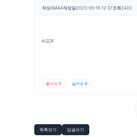
작성자
AAA
작성일
2023-05-16 12:37
조회
2402
ASDF
좋아요
0
싫어요
0
목록보기
답글쓰기