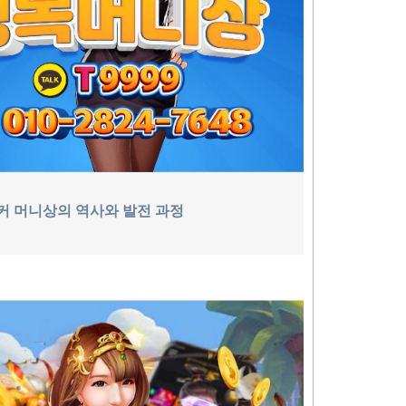
 머니상의 역사와 발전 과정