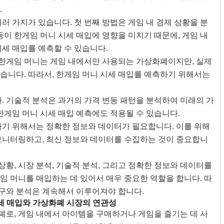
.
러 가지가 있습니다. 첫 번째 방법은 게임 내 경제 상황을 분
동이 한게임 머니 시세 매입에 영향을 미치기 때문에, 게임 내
세 매입를 예측할 수 있습니다.
. 한게임 머니는 게임 내에서만 사용되는 가상화폐이지만, 실제
습니다. 따라서, 한게임 머니 시세 매입를 예측하기 위해서는
. 기술적 분석은 과거의 가격 변동 패턴을 분석하여 미래의 가
한게임 머니 시세 매입 예측에도 적용될 수 있습니다.
하기 위해서는 정확한 정보와 데이터가 필요합니다. 이를 위해
모니터링하고, 최신 정보와 데이터를 수집하는 것이 중요합니
상황, 시장 분석, 기술적 분석, 그리고 정확한 정보와 데이터를
임 머니를 매입하는 데 있어서 매우 중요한 역할을 합니다. 따
연구와 분석은 계속해서 이루어져야 합니다.
세 매입와 가상화폐 시장의 연관성
로, 게임 내에서 아이템을 구매하거나 게임을 즐기는 데 사