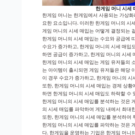
한게임 머니 시세 
한게임 머니는 한게임에서 사용되는 가상화폐
요한 요소입니다. 이러한 한게임 머니의 시
게임 머니의 시세 매입는 어떻게 결정되는 
한게임 머니의 시세 매입는 수요와 공급에 
수요가 증가하고, 한게임 머니의 시세 매입도
하면 공급이 증가하고, 한게임 머니의 시세 
한게임 머니의 시세 매입는 게임 유저들의 소
는 아이템이 출시되면 게임 유저들은 해당 
이 경우 수요가 증가하고, 한게임 머니의 시
또한, 한게임 머니의 시세 매입는 경제 상황
하면 한게임 머니의 시세 매입도 하락할 수 
한게임 머니의 시세 매입를 분석하는 것은 
의 시세 매입를 파악하여 게임 내에서 최대
또한, 한게임 머니의 시세 매입를 분석하여 
한게임 머니의 시세 매입를 파악하는 것은 
다. 한게임을 운영하는 기업은 한게임 머니