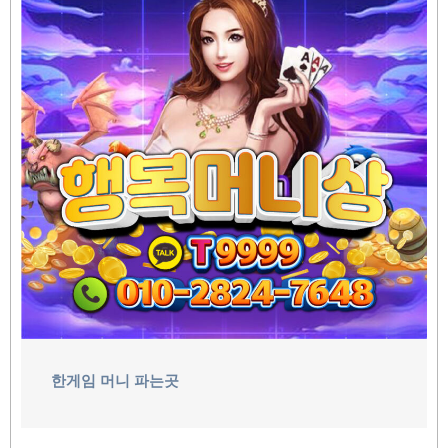
한게임 머니 파는곳