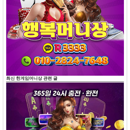
최신 한게임머니상 관련 글