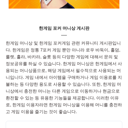
한게임 포커 머니상 게시판
한게임 머니상 및 한게임 포커게임 관련 커뮤니티 게시판입니
다. 한게임은 정통 7포커 게임 뿐만 아니라 로우 바둑이, 홀덤,
룰렛, 훌라, 바카라, 슬롯 등의 다양한 게임에 대해서 문의 및
정보공유를 하실 수 있습니다. 한게임 머니상은 한게임에서 사
용되는 머니상품으로, 해당 게임에서 필수적으로 사용되는 머
니입니다. 게임 내에서 아이템을 구매하거나 게임 이용료를 지
불하는 등 다양한 용도로 사용할 수 있습니다. 또한, 한게임 머
니상에서 충전한 머니는 다른 게임으로 이동하거나 현금으로
환전할 수 있는 등 유용한 기능들을 제공합니다. 이러한 이유
로, 한게임 이용자라면 한게임 머니상을 이용해 머니를 충전하
고 게임 이용을 즐기는 것이 좋습니다.