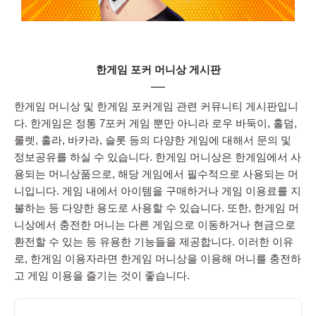
한게임 포커 머니상 게시판
한게임 머니상 및 한게임 포커게임 관련 커뮤니티 게시판입니
다. 한게임은 정통 7포커 게임 뿐만 아니라 로우 바둑이, 홀덤,
룰렛, 훌라, 바카라, 슬롯 등의 다양한 게임에 대해서 문의 및
정보공유를 하실 수 있습니다. 한게임 머니상은 한게임에서 사
용되는 머니상품으로, 해당 게임에서 필수적으로 사용되는 머
니입니다. 게임 내에서 아이템을 구매하거나 게임 이용료를 지
불하는 등 다양한 용도로 사용할 수 있습니다. 또한, 한게임 머
니상에서 충전한 머니는 다른 게임으로 이동하거나 현금으로
환전할 수 있는 등 유용한 기능들을 제공합니다. 이러한 이유
로, 한게임 이용자라면 한게임 머니상을 이용해 머니를 충전하
고 게임 이용을 즐기는 것이 좋습니다.