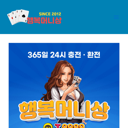
콘
텐
츠
로
건
너
뛰
기