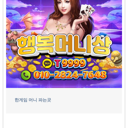
한게임 머니 파는곳