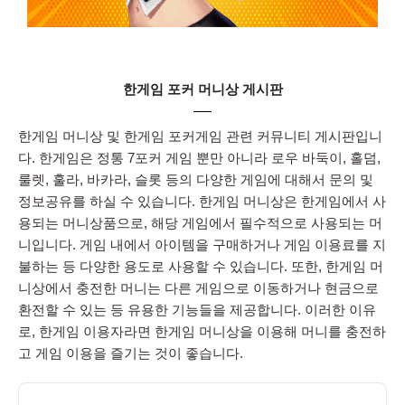
한게임 포커 머니상 게시판
한게임 머니상 및 한게임 포커게임 관련 커뮤니티 게시판입니
다. 한게임은 정통 7포커 게임 뿐만 아니라 로우 바둑이, 홀덤,
룰렛, 훌라, 바카라, 슬롯 등의 다양한 게임에 대해서 문의 및
정보공유를 하실 수 있습니다. 한게임 머니상은 한게임에서 사
용되는 머니상품으로, 해당 게임에서 필수적으로 사용되는 머
니입니다. 게임 내에서 아이템을 구매하거나 게임 이용료를 지
불하는 등 다양한 용도로 사용할 수 있습니다. 또한, 한게임 머
니상에서 충전한 머니는 다른 게임으로 이동하거나 현금으로
환전할 수 있는 등 유용한 기능들을 제공합니다. 이러한 이유
로, 한게임 이용자라면 한게임 머니상을 이용해 머니를 충전하
고 게임 이용을 즐기는 것이 좋습니다.