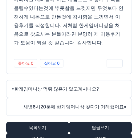
올릴수있다는것에 뿌듯함을 느꼇지만 무엇보다 안
전하게 내돈으로 만든것에 감사함을 느끼면서 이
용후기를 작성합니다. 저처럼 한게임머니상을 처
음으로 찾으시는 분들이라면 분명히 제 이용후기
가 도움이 되실 것 같습니다. 감사합니다.
좋아요
0
싫어요
0
인쇄
«
한게임머니상 먹튀 많은거 알고계시나요?
새볏6시20분에 한게임머니상 찾다가 거래했어요
»
목록보기
답글쓰기