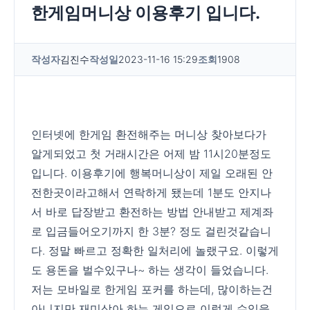
한게임머니상 이용후기 입니다.
작성자
김진수
작성일
2023-11-16 15:29
조회
1908
인터넷에 한게임 환전해주는 머니상 찾아보다가
알게되었고 첫 거래시간은 어제 밤 11시20분정도
입니다. 이용후기에 행복머니상이 제일 오래된 안
전한곳이라고해서 연락하게 됐는데 1분도 안지나
서 바로 답장받고 환전하는 방법 안내받고 제계좌
로 입금들어오기까지 한 3분? 정도 걸린것같습니
다. 정말 빠르고 정확한 일처리에 놀랬구요. 이렇게
도 용돈을 벌수있구나~ 하는 생각이 들었습니다.
저는 모바일로 한게임 포커를 하는데, 많이하는건
아니지만 재미삼아 하는 게임으로 이렇게 수익을