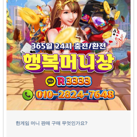
한게임 머니 판매 구매 무엇인가요?