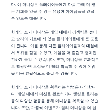
다. 이 머니상은 플레이어들에게 다음 판에 더 많
은 기회를 얻을 수 있는 유용한 아이템들을 얻을
수 있도록 해줍니다.
한게임 포커 머니상은 게임 내에서 경쟁력을 높이
고 승리의 기로에 서 있는 플레이어들에게 큰 도움
이 됩니다. 이를 통해 다른 플레이어들과의 대결에
서 우위를 점할 수 있고, 게임을 더 즐겁고 흥미진
진하게 즐길 수 있습니다. 또한, 머니상을 효과적으
로 활용하면 보상을 더 빨리 획득할 수 있어 게임
을 더욱 효율적으로 즐길 수 있습니다.
한게임 포커 머니상을 획득하는 방법은 다양합니
다. 게임 내에서 미션을 완료하거나 랭킹을 올리는
등의 다양한 활동을 통해 머니상을 획득할 수 있습
니다. 또한, 가끔씩 이벤트가 열려 머니상을 더 쉽