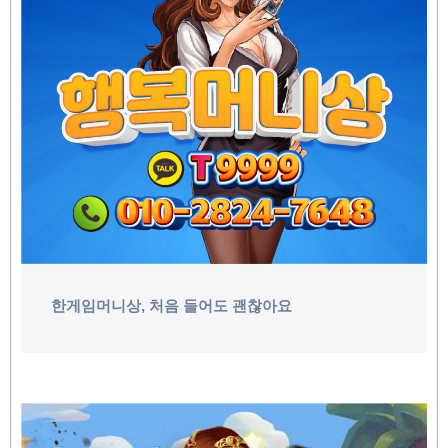
한게임머니상, 처음 들어도 괜찮아요