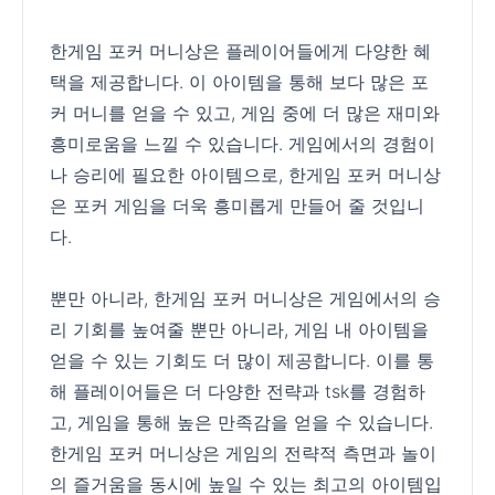
한게임 포커 머니상은 플레이어들에게 다양한 혜
택을 제공합니다. 이 아이템을 통해 보다 많은 포
커 머니를 얻을 수 있고, 게임 중에 더 많은 재미와
흥미로움을 느낄 수 있습니다. 게임에서의 경험이
나 승리에 필요한 아이템으로, 한게임 포커 머니상
은 포커 게임을 더욱 흥미롭게 만들어 줄 것입니
다.
뿐만 아니라, 한게임 포커 머니상은 게임에서의 승
리 기회를 높여줄 뿐만 아니라, 게임 내 아이템을
얻을 수 있는 기회도 더 많이 제공합니다. 이를 통
해 플레이어들은 더 다양한 전략과 tsk를 경험하
고, 게임을 통해 높은 만족감을 얻을 수 있습니다.
한게임 포커 머니상은 게임의 전략적 측면과 놀이
의 즐거움을 동시에 높일 수 있는 최고의 아이템입