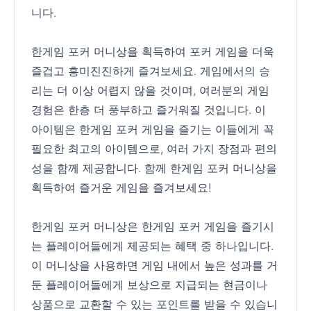
니다.
한게임 포커 머니상을 획득하여 포커 게임을 더욱
즐겁고 흥미진진하게 즐겨보세요. 게임에서의 승
리는 더 이상 어렵지 않을 것이며, 여러분의 게임
경험은 한층 더 풍부하고 즐거워질 것입니다. 이
아이템은 한게임 포커 게임을 즐기는 이들에게 꼭
필요한 최고의 아이템으로, 여러 가지 장점과 편의
성을 함께 제공합니다. 함께 한게임 포커 머니상을
획득하여 즐거운 게임을 즐겨보세요!
한게임 포커 머니상은 한게임 포커 게임을 즐기시
는 플레이어들에게 제공되는 혜택 중 하나입니다.
이 머니상을 사용하면 게임 내에서 높은 성과를 거
둔 플레이어들에게 보상으로 지급되는 현금이나
상품으로 교환할 수 있는 포인트를 받을 수 있습니