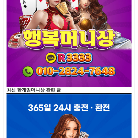
최신 한게임머니상 관련 글