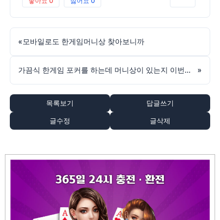
좋아요
0
싫어요
0
인쇄
«
모바일로도 한게임머니상 찾아보니까
가끔식 한게임 포커를 하는데 머니상이 있는지 이번에 알았네요 ~
»
목록보기
답글쓰기
글수정
글삭제