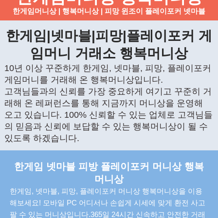
한게임머니상 | 행복머니상 | 피망 윈조이 플레이포커 넷마블
한게임|넷마블|피망|플레이포커 게
임머니 거래소 행복머니상
10년 이상 꾸준하게 한게임, 넷마블, 피망, 플레이포커
게임머니를 거래해 온 행복머니상입니다.
고객님들과의 신뢰를 가장 중요하게 여기고 꾸준히 거
래해 온 레퍼런스를 통해 지금까지 머니상을 운영해
오고 있습니다. 100% 신뢰할 수 있는 업체로 고객님들
의 믿음과 신뢰에 보답할 수 있는 행복머니상이 될 수
있도록 하겠습니다.
한게임 넷마블 피방 플레이포커 머니상 행복
머니상
한게임, 넷마블, 피망, 플레이포커 머니상 행복머니상을 이용
해보세요! 모바일 PC 어디서나 손쉽게 시세에 맞게 환전 사고
팔 수 있는 머니상입니다.365일 24시간 신속하고 안전한 거래