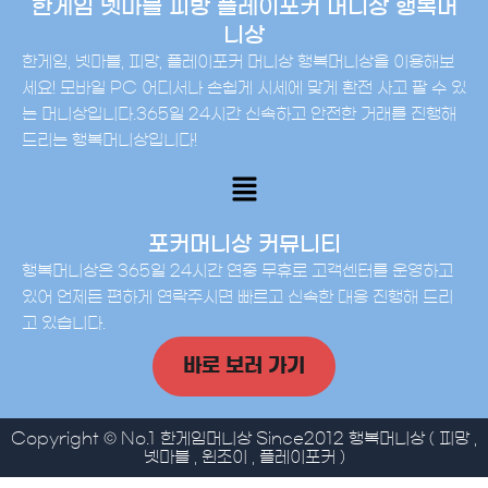
한게임 넷마블 피방 플레이포커 머니상 행복머
니상
한게임, 넷마블, 피망, 플레이포커 머니상 행복머니상을 이용해보
세요! 모바일 PC 어디서나 손쉽게 시세에 맞게 환전 사고 팔 수 있
는 머니상입니다.365일 24시간 신속하고 안전한 거래를 진행해
드리는 행복머니상입니다!
Main
Menu
포커머니상 커뮤니티
행복머니상은 365일 24시간 연중 무휴로 고객센터를 운영하고
있어 언제든 편하게 연락주시면 빠르고 신속한 대응 진행해 드리
고 있습니다.
바로 보러 가기
Copyright © No.1 한게임머니상 Since2012 행복머니상 ( 피망 ,
넷마블 , 윈조이 , 플레이포커 )