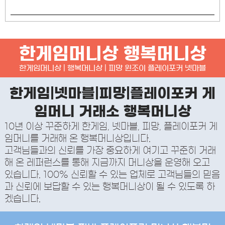
한게임머니상 행복머니상
한게임머니상 | 행복머니상 | 피망 윈조이 플레이포커 넷마블
한게임|넷마블|피망|플레이포커 게
임머니 거래소 행복머니상
10년 이상 꾸준하게 한게임, 넷마블, 피망, 플레이포커 게
임머니를 거래해 온 행복머니상입니다.
고객님들과의 신뢰를 가장 중요하게 여기고 꾸준히 거래
해 온 레퍼런스를 통해 지금까지 머니상을 운영해 오고
있습니다. 100% 신뢰할 수 있는 업체로 고객님들의 믿음
과 신뢰에 보답할 수 있는 행복머니상이 될 수 있도록 하
겠습니다.