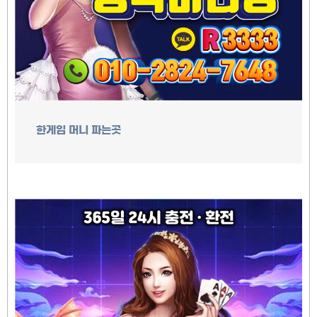
한게임 머니 파는곳