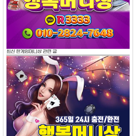
최신 한게임머니상 관련 글