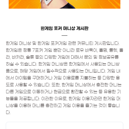
한게임 포커 머니상 게시판
한게임 머니상 및 한게임 포커게임 관련 커뮤니티 게시판입니다.
한게임은 정통 7포커 게임 뿐만 아니라 로우 바둑이, 홀덤, 룰렛, 훌
라, 바카라, 슬롯 등의 다양한 게임에 대해서 문의 및 정보공유를
하실 수 있습니다. 한게임 머니상은 한게임에서 사용되는 머니상
품으로, 해당 게임에서 필수적으로 사용되는 머니입니다. 게임 내
에서 아이템을 구매하거나 게임 이용료를 지불하는 등 다양한 용
도로 사용할 수 있습니다. 또한, 한게임 머니상에서 충전한 머니는
다른 게임으로 이동하거나 현금으로 환전할 수 있는 등 유용한 기
능들을 제공합니다. 이러한 이유로, 한게임 이용자라면 한게임 머
니상을 이용해 머니를 충전하고 게임 이용을 즐기는 것이 좋습니
다.