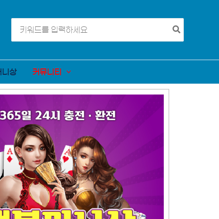
Search
for:
머니상
커뮤니티