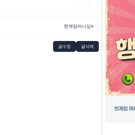
인쇄
한게임머니상
»
글수정
글삭제
한게임 머