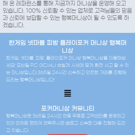
해 온 레퍼런스를 통해 지금까지 머니상을 운영해 오고
있습니다. 100% 신뢰할 수 있는 업체로 고객님들의 믿음
과 신뢰에 보답할 수 있는 행복머니상이 될 수 있도록 하
겠습니다.
한게임 넷마블 피방 플레이포커 머니상 행복머
니상
한게임, 넷마블, 피망, 플레이포커 머니상 행복머니상을 이용해보
세요! 모바일 PC 어디서나 손쉽게 시세에 맞게 환전 사고 팔 수 있
는 머니상입니다.365일 24시간 신속하고 안전한 거래를 진행해
드리는 행복머니상입니다!
Main
Menu
포커머니상 커뮤니티
행복머니상은 365일 24시간 연중 무휴로 고객센터를 운영하고
있어 언제든 편하게 연락주시면 빠르고 신속한 대응 진행해 드리
고 있습니다.