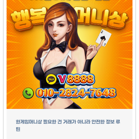
한게임머니상 필요한 건 거래가 아니라 안전한 정보 루
틴