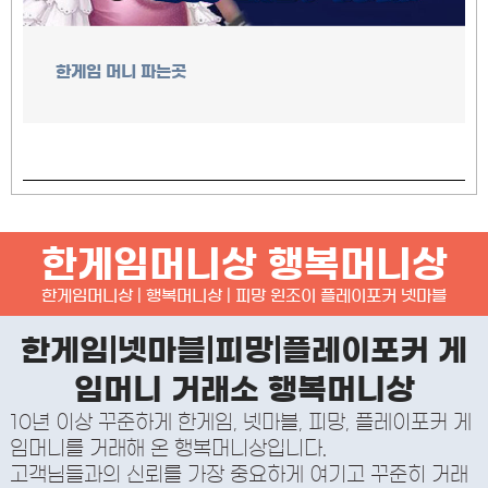
한게임 머니 파는곳
한게임머니상 행복머니상
한게임머니상 | 행복머니상 | 피망 윈조이 플레이포커 넷마블
한게임|넷마블|피망|플레이포커 게
임머니 거래소 행복머니상
10년 이상 꾸준하게 한게임, 넷마블, 피망, 플레이포커 게
임머니를 거래해 온 행복머니상입니다.
고객님들과의 신뢰를 가장 중요하게 여기고 꾸준히 거래