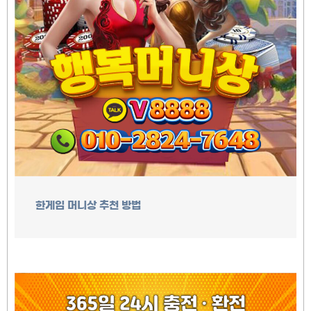
한게임 머니상 추천 방법