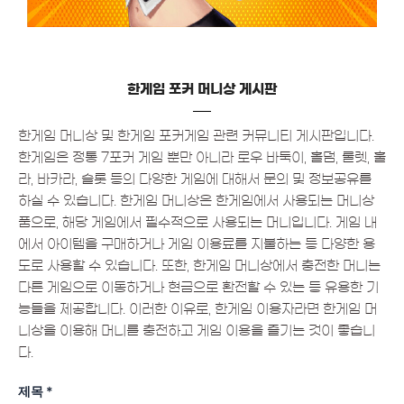
한게임 포커 머니상 게시판
한게임 머니상 및 한게임 포커게임 관련 커뮤니티 게시판입니다.
한게임은 정통 7포커 게임 뿐만 아니라 로우 바둑이, 홀덤, 룰렛, 훌
라, 바카라, 슬롯 등의 다양한 게임에 대해서 문의 및 정보공유를
하실 수 있습니다. 한게임 머니상은 한게임에서 사용되는 머니상
품으로, 해당 게임에서 필수적으로 사용되는 머니입니다. 게임 내
에서 아이템을 구매하거나 게임 이용료를 지불하는 등 다양한 용
도로 사용할 수 있습니다. 또한, 한게임 머니상에서 충전한 머니는
다른 게임으로 이동하거나 현금으로 환전할 수 있는 등 유용한 기
능들을 제공합니다. 이러한 이유로, 한게임 이용자라면 한게임 머
니상을 이용해 머니를 충전하고 게임 이용을 즐기는 것이 좋습니
다.
제목
*