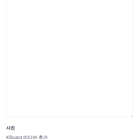
사진
KBoard 미디어 추가