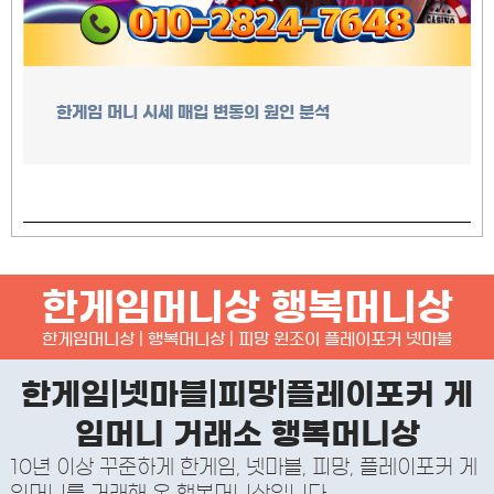
한게임 머니 시세 매입 변동의 원인 분석
한게임머니상 행복머니상
한게임머니상 | 행복머니상 | 피망 윈조이 플레이포커 넷마블
한게임|넷마블|피망|플레이포커 게
임머니 거래소 행복머니상
10년 이상 꾸준하게 한게임, 넷마블, 피망, 플레이포커 게
임머니를 거래해 온 행복머니상입니다.