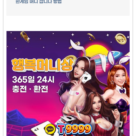
한게임 머니 삽니다 방법