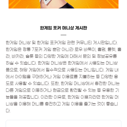
한게임 포커 머니상 게시판
한게임 머니상 및 한게임 포커게임 관련 커뮤니티 게시판입니다.
한게임은 정통 7포커 게임 뿐만 아니라 로우 바둑이, 홀덤, 룰렛, 훌
라, 바카라, 슬롯 등의 다양한 게임에 대해서 문의 및 정보공유를
하실 수 있습니다. 한게임 머니상은 한게임에서 사용되는 머니상
품으로, 해당 게임에서 필수적으로 사용되는 머니입니다. 게임 내
에서 아이템을 구매하거나 게임 이용료를 지불하는 등 다양한 용
도로 사용할 수 있습니다. 또한, 한게임 머니상에서 충전한 머니는
다른 게임으로 이동하거나 현금으로 환전할 수 있는 등 유용한 기
능들을 제공합니다. 이러한 이유로, 한게임 이용자라면 한게임 머
니상을 이용해 머니를 충전하고 게임 이용을 즐기는 것이 좋습니
다.