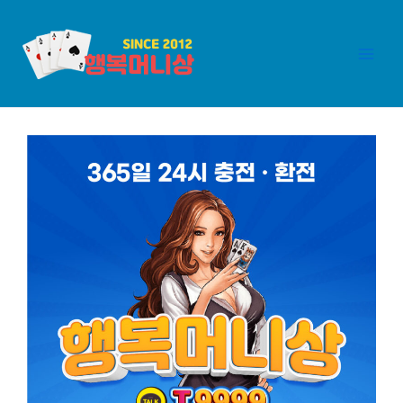
콘
텐
츠
로
건
너
뛰
기