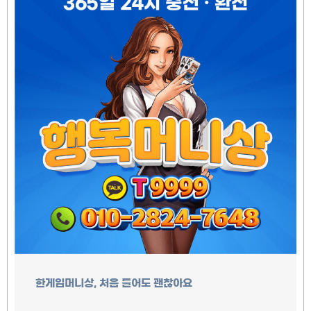
한게임머니상, 처음 들어도 괜찮아요