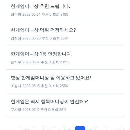
한게임머니상 추천 드립니다.
최수정
|
2023.05.31
|
추천 0
|
조회 3190
한게임머니상 먹튀 걱정하세요?
김진성
|
2023.05.26
|
추천 0
|
조회 2581
한게임머니상 1등 인정합니다.
손지수
|
2023.05.17
|
추천 0
|
조회 2353
항상 한게임머니상 잘 이용하고 있어요!
조경래
|
2023.05.15
|
추천 0
|
조회 2556
한게임은 역시 행복머니상이 안전해요
구사장
|
2023.05.11
|
추천 0
|
조회 2511