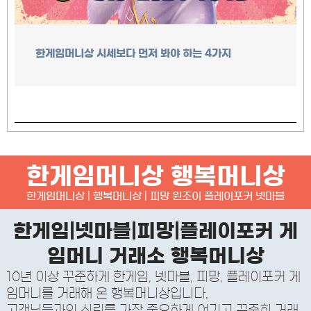
한게임머니상 시세보다 먼저 봐야 하는 4가지
한게임머니상 행복머니상
한게임머니상 | 행복머니상 | 피망 윈조이 플레이포커 넷마블
한게임|넷마블|피망|플레이포커 게
임머니 거래소 행복머니상
10년 이상 꾸준하게 한게임, 넷마블, 피망, 플레이포커 게
임머니를 거래해 온 행복머니상입니다.
고객님들과의 신뢰를 가장 중요하게 여기고 꾸준히 거래