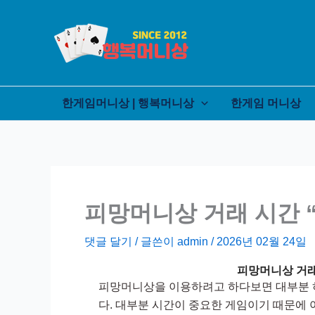
콘
텐
츠
로
건
너
한게임머니상 | 행복머니상
한게임 머니상
뛰
기
피망머니상 거래 시간 
댓글 달기
/ 글쓴이
admin
/
2026년 02월 24일
피망머니상 거래
피망머니상을 이용하려고 하다보면 대부분 하
다. 대부분 시간이 중요한 게임이기 때문에