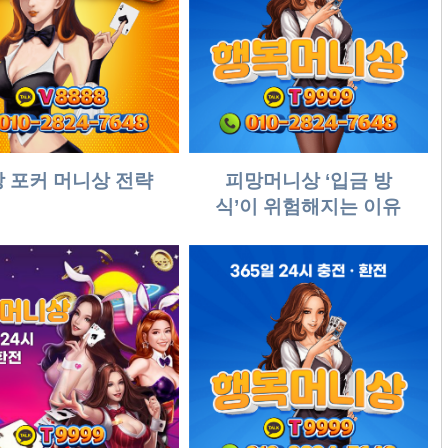
 포커 머니상 전략
피망머니상 ‘입금 방
식’이 위험해지는 이유