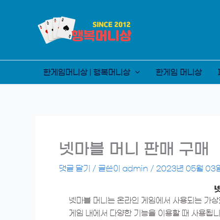
콘
텐
츠
로
건
너
한게임머니상 | 행복머니상
한게임 머니상
뛰
기
넷마블 머니 판매 구매
댓글 달기
/ 글쓴이
admin
/
2023년 05월 03
넷마블 머니는 온라인 게임에서 사용되는 가상
게임 내에서 다양한 기능을 이용할 때 사용됩니다